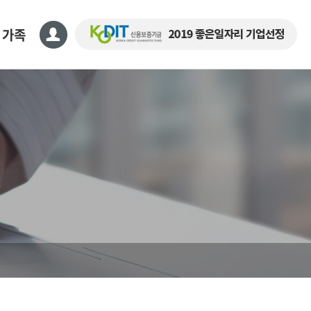
 가족
명세서
명원
영수증
요청