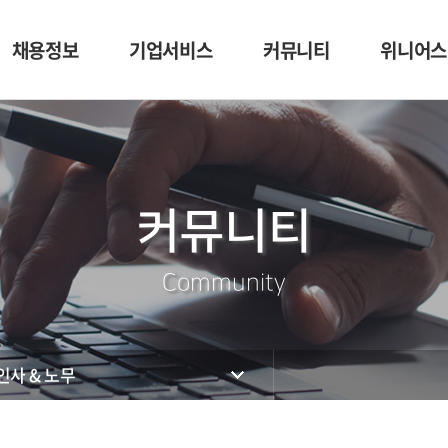
채용정보
기업서비스
커뮤니티
위니어스
채용정보
이력서 등록
공지사항
나의 급여
구인신청의뢰
자유게시판
재직증
이메일문의
Q&A
원천징수
커뮤니티
면접가이드
입사지원서양식
기타자료
이력서가이드
인사&노무
Community
인사 & 노무