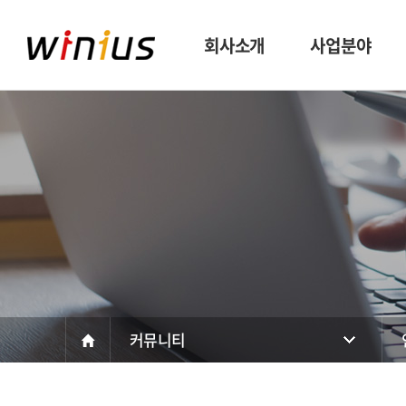
회사소개
사업분야
CEO 인사말
아웃소싱
경영방침
인재파견
비전
헤드헌팅
조직도
채용대행
커뮤니티