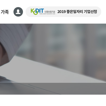
 가족
명세서
명원
영수증
요청