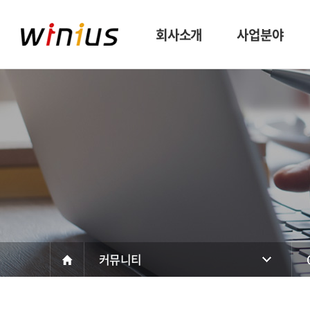
회사소개
사업분야
CEO 인사말
아웃소싱
경영방침
인재파견
비전
헤드헌팅
조직도
채용대행
커뮤니티