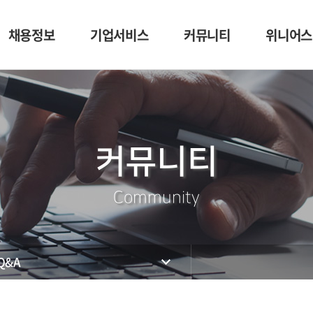
채용정보
기업서비스
커뮤니티
위니어스
채용정보
이력서 등록
공지사항
나의 급여
구인신청의뢰
자유게시판
재직증
이메일문의
Q&A
원천징수
커뮤니티
면접가이드
입사지원서양식
기타자료
이력서가이드
인사&노무
Community
Q&A