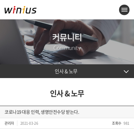
커뮤니티
Community
인사 & 노무
인사 & 노무
코로나19 대응 인력, 생명안전수당 받는다.
관리자
2021-03-26
조회수
981